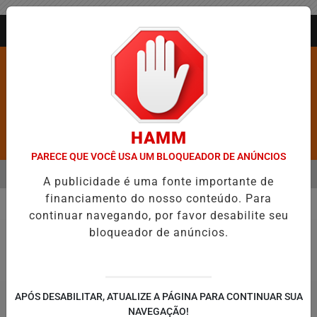
Entrar
AGORA AO VIVO
HAMM
Pesquisar Notícia
PARECE QUE VOCÊ USA UM BLOQUEADOR DE ANÚNCIOS
MENU
RROS É CONFIRMADA NO DIA DO EVANGÉLICO EM JEQUIÉ E REFORÇ
A publicidade é uma fonte importante de
financiamento do nosso conteúdo. Para
EM ALTA
continuar navegando, por favor desabilite seu
Justiça
bloqueador de anúncios.
APÓS DESABILITAR, ATUALIZE A PÁGINA PARA CONTINUAR SUA
NAVEGAÇÃO!