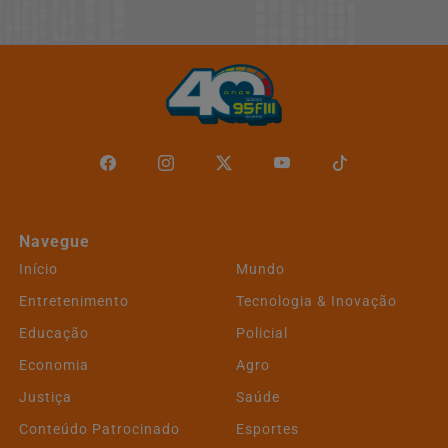
Navegue
Início
Mundo
Entretenimento
Tecnologia & Inovação
Educação
Policial
Termos de Uso e Privacidade
Economia
Agro
Esse site utiliza cookies para melhorar sua experiência
Justiça
Saúde
de navegação. Ao continuar o acesso, entendemos que
Conteúdo Patrocinado
Esportes
você concorda com nossos Termos de Uso e