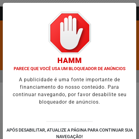
Entrar
AGORA AO VIVO
HAMM
Pesquisar Notícia
PARECE QUE VOCÊ USA UM BLOQUEADOR DE ANÚNCIOS
MENU
ANGÉLICO EM JEQUIÉ E REFORÇA PROGRAMAÇÃO COM THALLES ROBE
A publicidade é uma fonte importante de
financiamento do nosso conteúdo. Para
EM ALTA
continuar navegando, por favor desabilite seu
Justiça
bloqueador de anúncios.
APÓS DESABILITAR, ATUALIZE A PÁGINA PARA CONTINUAR SUA
NAVEGAÇÃO!