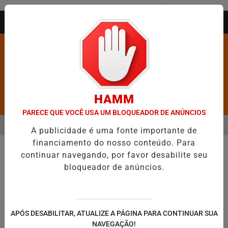
Entrar
AGORA AO VIVO
HAMM
Pesquisar Notícia
PARECE QUE VOCÊ USA UM BLOQUEADOR DE ANÚNCIOS
MENU
OS É CONFIRMADA NO DIA DO EVANGÉLICO EM JEQUIÉ E REFORÇA 
A publicidade é uma fonte importante de
financiamento do nosso conteúdo. Para
EM ALTA
continuar navegando, por favor desabilite seu
Direitos Humanos
bloqueador de anúncios.
APÓS DESABILITAR, ATUALIZE A PÁGINA PARA CONTINUAR SUA
NAVEGAÇÃO!