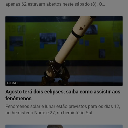
apenas 62 estavam abertos neste sábado (8). O...
GERAL
Agosto terá dois eclipses; saiba como assistir aos
fenômenos
Fenômenos solar e lunar estão previstos para os dias 12,
no hemisfério Norte e 27, no hemisfério Sul.