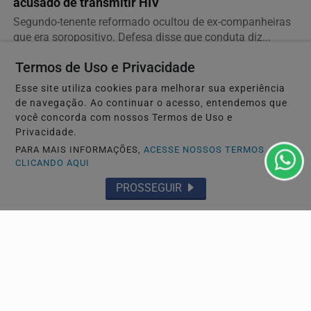
acusado de transmitir HIV
Segundo-tenente reformado ocultou de ex-companheiras
que era soropositivo. Defesa disse que conduta diz...
Termos de Uso e Privacidade
Esse site utiliza cookies para melhorar sua experiência
de navegação. Ao continuar o acesso, entendemos que
você concorda com nossos Termos de Uso e
Privacidade.
PARA MAIS INFORMAÇÕES,
ACESSE NOSSOS TERMOS
CLICANDO AQUI
PROSSEGUIR
GERAL
Evento em Alphaville trata YouTube como ativo de
negócio
Encontro marcado para agosto, em Alphaville (SP), reúne